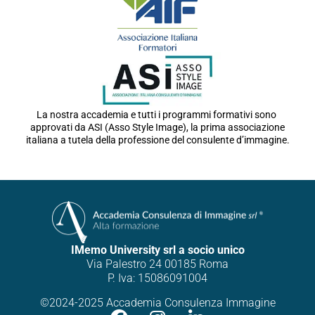
La nostra accademia e tutti i programmi formativi sono
approvati da ASI (Asso Style Image), la prima associazione
italiana a tutela della professione del consulente d’immagine.
IMemo University srl a socio unico
Via Palestro 24 00185 Roma
P. Iva: 15086091004
©2024-2025 Accademia Consulenza Immagine