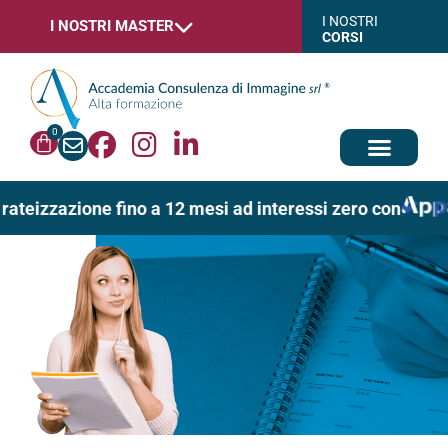
I NOSTRI
I NOSTRI MASTER
CORSI
0
rateizzazione fino a 12 mesi ad interessi zero con