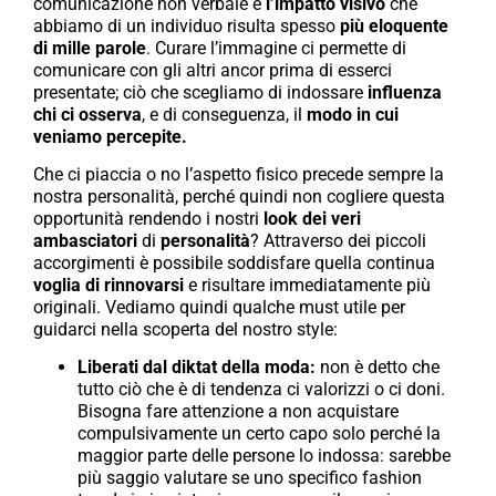
comunicazione non verbale e
l’impatto visivo
che
abbiamo di un individuo risulta spesso
più eloquente
di mille parole
. Curare l’immagine ci permette di
comunicare con gli altri ancor prima di esserci
presentate; ciò che scegliamo di indossare
influenza
chi ci osserva
, e di conseguenza, il
modo in cui
veniamo percepite.
Che ci piaccia o no l’aspetto fisico precede sempre la
nostra personalità, perché quindi non cogliere questa
opportunità rendendo i nostri
look dei veri
ambasciatori
di
personalità
? Attraverso dei piccoli
accorgimenti è possibile soddisfare quella continua
voglia di rinnovarsi
e risultare immediatamente più
originali. Vediamo quindi qualche must utile per
guidarci nella scoperta del nostro style:
Liberati dal diktat della moda:
non è detto che
tutto ciò che è di tendenza ci valorizzi o ci doni.
Bisogna fare attenzione a non acquistare
compulsivamente un certo capo solo perché la
maggior parte delle persone lo indossa: sarebbe
più saggio valutare se uno specifico fashion