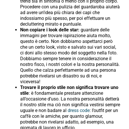
trend sia in sintonia o meno con il proprio corpo.
Procedere con una pulizia del guardaroba aiuterà
ad avere un’idea più chiara dei capi che
indossiamo più spesso, per poi effettuare un
decluttering mirato e puntuale.
Non copiare i look delle star:
guardare delle
immagini per trovare ispirazione aiuta molto,
questo è certo. Non dobbiamo aspettarci però
che un certo look, visto e salvato sui vari social,
ci doni allo stesso modo del soggetto nella foto.
Dobbiamo sempre tenere in considerazione il
nostro fisco, i nostri colori e la nostra personalità.
Quello che calza perfettamente ad una persona
potrebbe rivelarsi un disastro su di noi, e
viceversa!
Trovare il proprio stile non significa trovare uno
stile
: è fondamentale prestare attenzione
all’occasione d’uso. La nostra personalità detterà
il nostro stile ma ciò non significa vestirsi sempre
uguale e non badare al
dress code
: l’outfit per un
caffè con le amiche, per quanto glamour,
potrebbe non rivelarsi adatto, ad esempio, una
giornata di lavoro in ufficio.