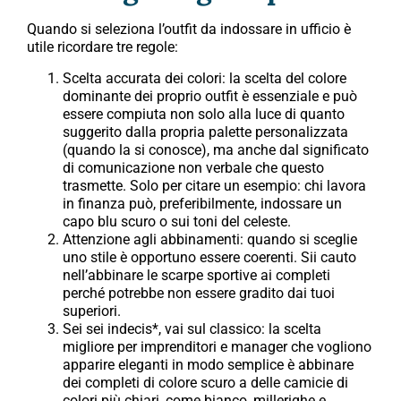
Quando si seleziona l’outfit da indossare in ufficio è
utile ricordare tre regole:
Scelta accurata dei colori: la scelta del colore
dominante dei proprio outfit è essenziale e può
essere compiuta non solo alla luce di quanto
suggerito dalla propria palette personalizzata
(quando la si conosce), ma anche dal significato
di comunicazione non verbale che questo
trasmette. Solo per citare un esempio: chi lavora
in finanza può, preferibilmente, indossare un
capo blu scuro o sui toni del celeste.
Attenzione agli abbinamenti: quando si sceglie
uno stile è opportuno essere coerenti. Sii cauto
nell’abbinare le scarpe sportive ai completi
perché potrebbe non essere gradito dai tuoi
superiori.
Sei sei indecis*, vai sul classico: la scelta
migliore per imprenditori e manager che vogliono
apparire eleganti in modo semplice è abbinare
dei completi di colore scuro a delle camicie di
colori più chiari, come bianco, millerighe e