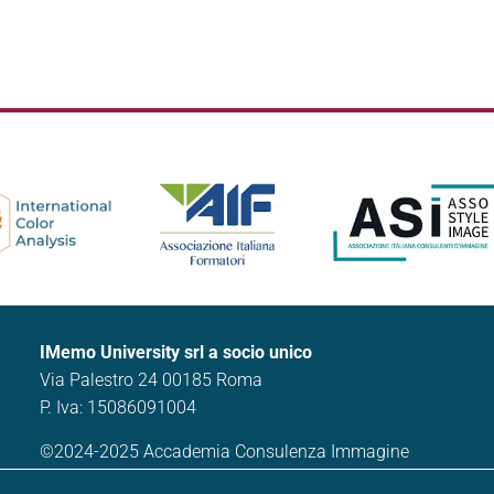
IMemo University srl a socio unico
Via Palestro 24 00185 Roma
P. Iva: 15086091004
©2024-2025 Accademia Consulenza Immagine