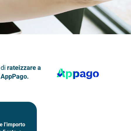
 di
rateizzare a
n
AppPago.
re l’importo