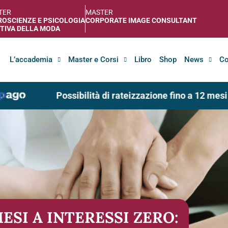
TER
MASTER
OSCIENZE E PSICOLOGIA
CORPORATE IMAGE CONSULTANT
TIVA DELLA MODA
L’accademia
Master e Corsi
Libro
Shop
News
Co
Possibilità di rateizzazione fino a 12 mesi ad
ESI A INTERESSI ZERO: