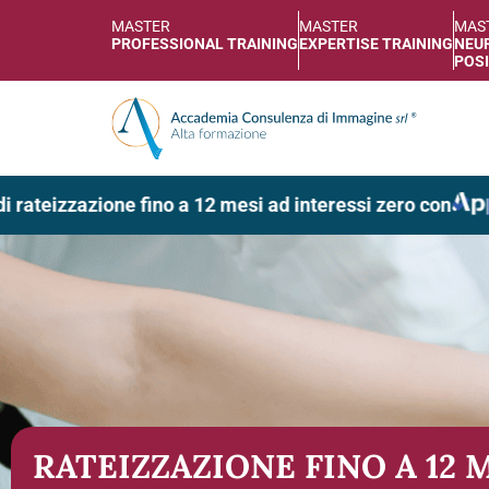
MASTER
MASTER
MAS
PROFESSIONAL TRAINING
EXPERTISE TRAINING
NEUR
POSI
rateizzazione fino a 12 mesi ad interessi zero con
RATEIZZAZIONE FINO A 12 M