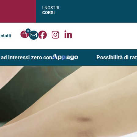
I NOSTRI
CORSI
0
ntatti
 interessi zero con
Possibilità di ratei