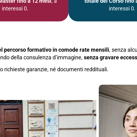
 Master fino a 12 mesi
, a
totale del Corso fino 
interessi 0.
interessi 0.
el percorso formativo in comode rate mensili
, senza alc
 mondo della consulenza d’immagine,
senza gravare eccess
o richieste garanzie, né documenti reddituali.