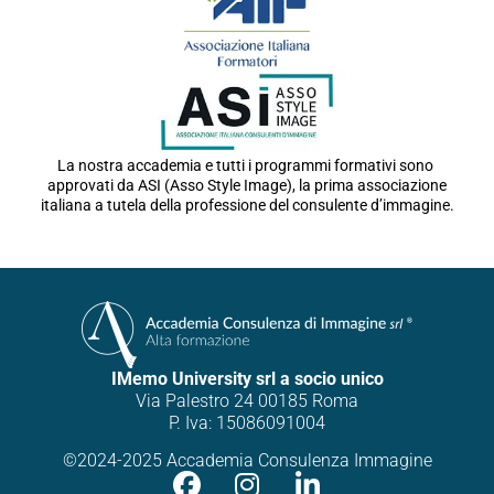
La nostra accademia e tutti i programmi formativi sono
approvati da ASI (Asso Style Image), la prima associazione
italiana a tutela della professione del consulente d’immagine.
IMemo University srl a socio unico
Via Palestro 24 00185 Roma
P. Iva: 15086091004
©2024-2025 Accademia Consulenza Immagine