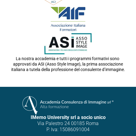
La nostra accademia e tutti i programmi formativi sono
approvati da ASI (Asso Style Image), la prima associazione
italiana a tutela della professione del consulente d’immagine.
IMemo University srl a socio unico
Via Palestro 24 00185 Roma
P. Iva: 15086091004