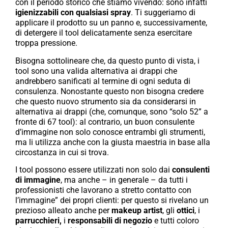
con il periodo storico che stiamo vivendo: sono infatti
igienizzabili con qualsiasi spray
. Ti suggeriamo di
applicare il prodotto su un panno e, successivamente,
di detergere il tool delicatamente senza esercitare
troppa pressione.
Bisogna sottolineare che, da questo punto di vista, i
tool sono una valida alternativa ai drappi che
andrebbero sanificati al termine di ogni seduta di
consulenza. Nonostante questo non bisogna credere
che questo nuovo strumento sia da considerarsi in
alternativa ai drappi (che, comunque, sono “solo 52” a
fronte di 67 tool): al contrario, un buon consulente
d’immagine non solo conosce entrambi gli strumenti,
ma li utilizza anche con la giusta maestria in base alla
circostanza in cui si trova.
I tool possono essere utilizzati non solo dai
consulenti
di immagine
, ma anche – in generale – da tutti i
professionisti che lavorano a stretto contatto con
l’immagine” dei propri clienti: per questo si rivelano un
prezioso alleato anche per
makeup artist
, gli
ottici
, i
parrucchieri,
i
responsabili di negozio
e tutti coloro