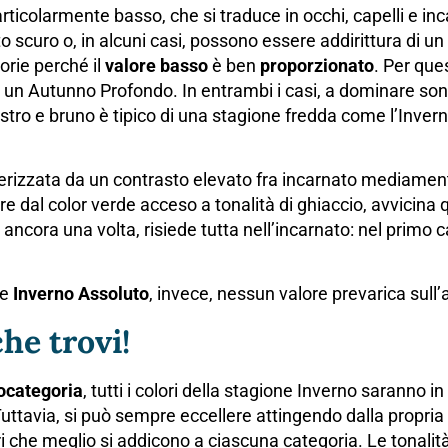
rticolarmente basso, che si traduce in occhi, capelli e in
to scuro o, in alcuni casi, possono essere addirittura di un 
orie perché il
valore basso
è ben
proporzionato
. Per que
n Autunno Profondo. In entrambi i casi, a dominare sono 
stro e bruno è tipico di una stagione fredda come l’Inver
erizzata da un contrasto elevato fra incarnato mediament
are dal color verde acceso a tonalità di ghiaccio, avvicina
za, ancora una volta, risiede tutta nell’incarnato: nel prim
te
Inverno Assoluto
, invece, nessun valore prevarica sull’a
che trovi!
ocategoria
, tutti i colori della stagione Inverno saranno i
uttavia, si può sempre eccellere attingendo dalla propria
ri che meglio si addicono a ciascuna categoria. Le tonal