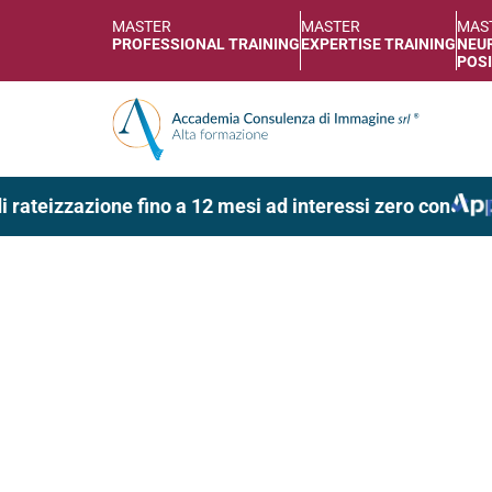
MASTER
MASTER
MAS
PROFESSIONAL TRAINING
EXPERTISE TRAINING
NEUR
POSI
rateizzazione fino a 12 mesi ad interessi zero con