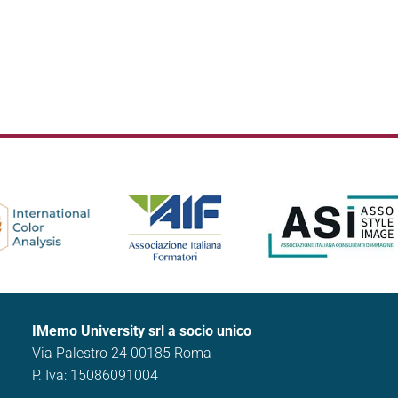
IMemo University srl a socio unico
Via Palestro 24 00185 Roma
P. Iva: 15086091004