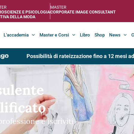
TER
MASTER
OSCIENZE E PSICOLOGIA
CORPORATE IMAGE CONSULTANT
TIVA DELLA MODA
L’accademia
Master e Corsi
Libro
Shop
News
C
Possibilità di rateizzazione fino a 12 mesi ad inte
re -
fessione del
giusti strumenti