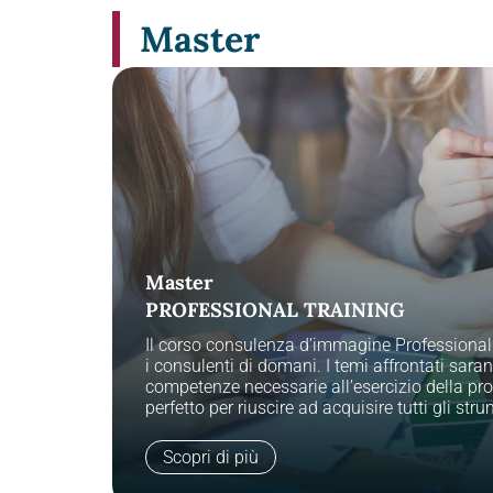
Master
Master
PROFESSIONAL TRAINING
ine che
ee guida
Il corso consulenza d’immagine Professiona
ersonale
i consulenti di domani. I temi affrontati saranno
re
competenze necessarie all’esercizio della profe
perfetto per riuscire ad acquisire tutti gli stru
Scopri di più