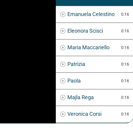
Emanuela Celestino
0:16
Eleonora Scisci
0:16
Maria Maccariello
0:16
Patrizia
0:16
Paola
0:16
Majla Rega
0:16
Veronica Corsi
0:16
Serena Ranzato
0:16