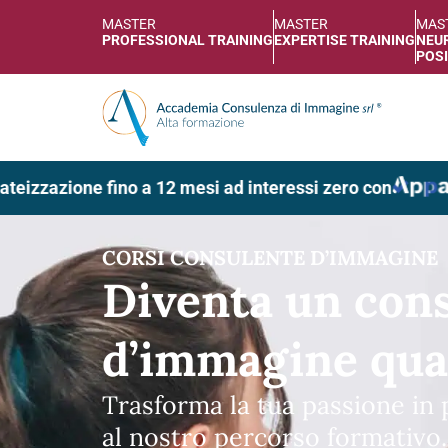
MASTER
MASTER
MAS
PROFESSIONAL TRAINING
EXPERTISE TRAINING
NEUR
POSI
zzazione fino a 12 mesi ad interessi zero con
CORSI CONSULENTE D’IMMAGINE
Analisi del colo
®
Metodo ACI
Scopri come esercitare la pro
consulente d’immagine con i 