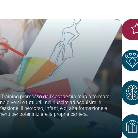
Ma
EX
l Training promosso dall’Accademia mira a formare
Pro
 diversi e tutti utili nel riuscire ad acquisire le
que
ssione. Il percorso, infatti, è di alta formazione e
già
menti per poter iniziare la propria carriera.
mon
S