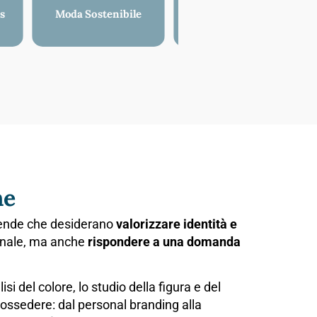
ss
Moda Sostenibile
La palette
psicocromatica®
ne
ziende che desiderano
valorizzare identità e
sonale, ma anche
rispondere a una domanda
si del colore, lo studio della figura e del
ossedere: dal personal branding alla