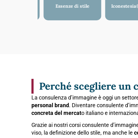
sulenza uomo
Essenze di stile
Iconestesia
Perché scegliere un 
La consulenza d’immagine è oggi un settore i
personal brand
. Diventare consulente d’im
concreta del mercat
o italiano e internazion
Grazie ai nostri corsi consulente d’immagin
viso, la definizione dello stile, ma anche le
c