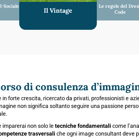
® Sociale
Le regole del Dre
Il Vintage
Code
corso di consulenza d’immagi
n forte crescita, ricercato da privati, professionisti e a
magine non significa soltanto seguire una passione per
ale.
e imparerai non solo le
tecniche fondamentali
come l’anali
ompetenze trasversali
che ogni image consultant deve p