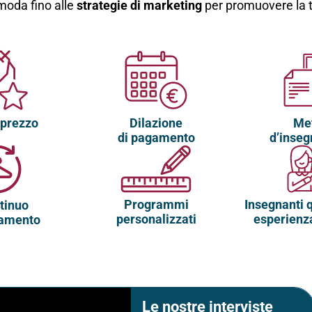
moda fino alle
strategie di marketing
per promuovere la tu
 prezzo
Dilazione
Me
di pagamento
d’inse
Programmi
Insegnanti q
ntinuo
personalizzati
esperienz
namento
Le nostre interviste