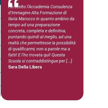
Ho scelto l’Accademia Consulenza
L’accademia Con
d’Immagine Alta Formazione di
Immagine è una 
Ilaria Marocco in quanto ambivo da
da un altro perc
tempo ad una preparazione
credevo di essere
concreta, completa e definitiva,
non era così. Oltr
puntando quindi al meglio, ad una
professionalità, 
realtà che permettesse la possibilità
insegnato che il 
di qualificarmi, non a parole ma a
bisogni, va ascol
fatti! E l’ho trovata qui! Questa
attività va perso
Scuola si contraddistingue per [...]
esigenze della per
Sara Della Libera
Lavinia Bulgher